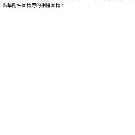
點擊附件圖標旁的相機圖標。