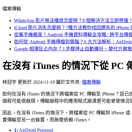
檔案傳輸
WhatsApp 影片無法播放怎麼辦？8 個解決方法立即修復
iCloud 照片消失怎麼辦？7種方法教你找回遺失的 iPhone
從舊手機搬家！Android 手機資料傳輸全攻略 | 跨平台傳
如何從 Android 手機傳檔到電腦？6 大方法解析｜AirDro
Google 相簿狂占內存？3 步驟停止自動備份 + 替代方案
在沒有 iTunes 的情況下從 PC 
林冠宇
更新於 2024-11-19
屬於文件夾:
檔案傳輸
如何在沒有 iTunes 的情況下將檔案從 PC 傳輸至 iPhone？這
過程可能很麻煩。傳輸過程中的應用程式崩潰更可能會使情況
因此，在沒有 iTunes 的情況下，將檔案從 PC 傳輸到 iP
置傳輸至另一台裝置，而無需依賴 iTunes。
1:
AirDroid Personal