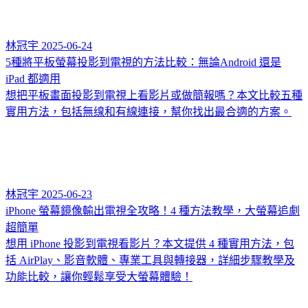
林冠宇
2025-06-24
5種將平板螢幕投影到電視的方法比較：無論Android 還是
iPad 都適用
想把平板畫面投影到電視上看影片或做簡報嗎？本文比較五種
實用方法，包括無缐和有線連接，幫你找出最合適的方案。
林冠宇
2025-06-23
iPhone 螢幕鏡像輸出電視全攻略！4 種方法教學，大螢幕追劇
超簡單
想用 iPhone 投影到電視看影片？本文提供 4 種實用方法，包
括 AirPlay、影音軟體、專業工具與轉接器，詳細步驟教學及
功能比較，讓你輕鬆享受大螢幕體驗！