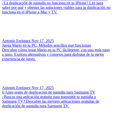
¿La duplicación de pantalla no funciona en tu iPhone? Lee para
saber por qué y obtener las soluciones viables para la duplicación no
funciona en el iPhone a Mac y TV.
Antonio Enriquez
Nov 17, 2025
Juega Mario en tu PC: Métodos sencillos que funcionan
Descubre cómo jugar Mario en tu PC fácilmente, con una guía paso
a paso. Explora alternativas y consejos para disfrutar de la mejor
experiencia de juego.
Antonio Enriquez
Nov 17, 2025
6 Apps gratis de duplicación de pantalla para Samsung TV
¿Buscas una aplicación gratuita para transmitir tu pantalla a
Samsung TV? Descubre las mejores aplicaciones gratuitas de
duplicación de pantalla para Samsung TV.