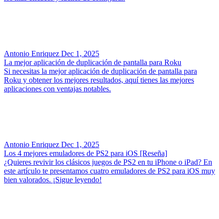
Antonio Enriquez
Dec 1, 2025
La mejor aplicación de duplicación de pantalla para Roku
Si necesitas la mejor aplicación de duplicación de pantalla para
Roku y obtener los mejores resultados, aquí tienes las mejores
aplicaciones con ventajas notables.
Antonio Enriquez
Dec 1, 2025
Los 4 mejores emuladores de PS2 para iOS [Reseña]
¿Quieres revivir los clásicos juegos de PS2 en tu iPhone o iPad? En
este artículo te presentamos cuatro emuladores de PS2 para iOS muy
bien valorados. ¡Sigue leyendo!