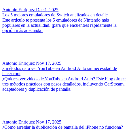
Antonio Enriquez
Dec 1, 2025
Los 5 mejores emuladores de Switch analizados en detalle
Este artículo te presenta los 5 emuladores de Nintendo más
populares en la actualidad, ¡para que encuentres rápidamente la
opción más adecuada!
Antonio Enriquez
Nov 17, 2025
3 métodos para ver YouTube en Android Auto sin necesidad de
hacer root
¿Quieres ver videos de YouTube en Android Auto? Este blog ofrece
tres métodos prácticos con pasos detallados, incluyendo CarStream,
adaptadores y duplicación de pantalla.
Antonio Enriquez
Nov 17, 2025
¿Cómo arreglar la duplicación de pantalla del iPhone no funciona?