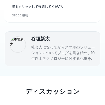
星をクリックして投票してください
38256 視聴
谷垣新太
社会人になってからスマホのソリュー
ションについてブログを書き始め、10
年以上テクノロジーに関する記事を書
き続けている。PC、iOSからAndroid
まで役立つガイドを執筆しているが、
ここ数年はPC分野に専心していま
す。今では、iPhone、Androidおよび
ソーシャルメディアのアプリを深く理
ディスカッション
解しています。