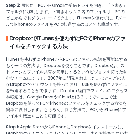
Step 3:
最後に、PCからGmailの受信トレイを開き、「下書き」
フォルダに移動します。下書きボックス内のファイルは、PCの
どこからでもダウンロードできます。iTunesを使わずに、Eメー
ルでiPhoneのファイルをPCに転送するのはとても簡単です。
DropboxでiTunesを使わずにPCでiPhoneのファ
イルをチェックする方法
iTunesを使わずにiPhoneからPCへのファイル転送を可能にする
もう一つの方法は、Dropboxを使うことです。Dropboxは、ス
トレージとファイル共有を簡単にするというビジョンを持った熱
心なチームによって、2007年に開発されました。ほとんどの人
がDropboxのアカウントを持っており、USBを使わずにファイル
を転送することができます。Dropbox経由でファイルのアクセス
や転送は、Google DriveやiCloudとほぼ同じですここでは、
Dropboxを使ってPCでiPhoneのファイルをチェックする方法を
簡単に説明します。もちろん、同じ方法で、PCからiPhoneにフ
ァイルを転送すことも可能です。
Step 1:
Apple StoreからiPhoneにDropboxをインストールし、
Dropboxのアカウントにサインインします。まだお持ちでない方