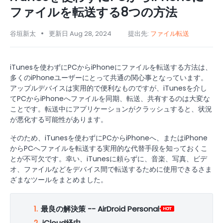
ファイルを転送する8つの方法
谷垣新太
更新日 Aug 28, 2024
提出先:
ファイル転送
iTunesを使わずにPCからiPhoneにファイルを転送する方法は、
多くのiPhoneユーザーにとって共通の関心事となっています。
アップルデバイスは実用的で便利なものですが、iTunesを介し
てPCからiPhoneへファイルを同期、転送、共有するのは大変な
ことです。転送中にアプリケーションがクラッシュすると、状況
が悪化する可能性があります。
そのため、iTunesを使わずにPCからiPhoneへ、またはiPhone
からPCへファイルを転送する実用的な代替手段を知っておくこ
とが不可欠です。幸い、iTunesに頼らずに、音楽、写真、ビデ
オ、ファイルなどをデバイス間で転送するために使用できるさま
ざまなツールをまとめました。
1.
最良の解決策 -- AirDroid Personal
2.
iCloud経由