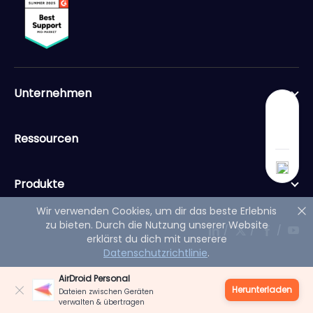
Unternehmen
Ressourcen
Produkte
Wir verwenden Cookies, um dir das beste Erlebnis
zu bieten. Durch die Nutzung unserer Website
/
/
/
erklärst du dich mit unserere
Datenschutzrichtlinie
.
AirDroid Personal
Herunterladen
Dateien zwischen Geräten
© 2011-2025 Sand Studio, Singapur
verwalten & übertragen