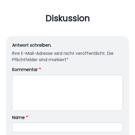
habe ausführliche Recherchen
zum Google-Algorithmus und
Diskussion
seiner historischen Entwicklung
durchgeführt und beherrsche die
Bedienung des Android-Systems,
sodass ich sehr hochwertige SEO-
Antwort schreiben.
Artikel darüber schreiben kann
Ihre E-Mail-Adresse wird nicht veröffentlicht.
Die
Android-Software.
Pflichtfelder sind markiert
*
Kommentar
*
Name
*