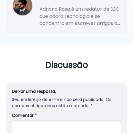
Adriano Rosa é um redator de SEO
que adora tecnologia e se
concentra em escrever artigos de
alta qualidade para sites de
tecnologia. Ele conduz pesquisas
aprofundadas sobre diversas
tecnologias de ponta, incluindo
inteligência artificial, Internet das
Discussão
Coisas, blockchain, etc. Ele atualiza
constantemente seu
conhecimento para manter um
profundo entendimento e visão do
Deixar uma resposta.
setor de tecnologia.
Seu endereço de e-mail não será publicado.
Os
campos obrigatórios estão marcados
*
Comentar
*