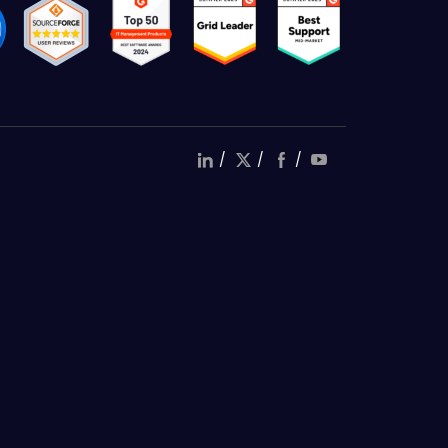
/
/
/