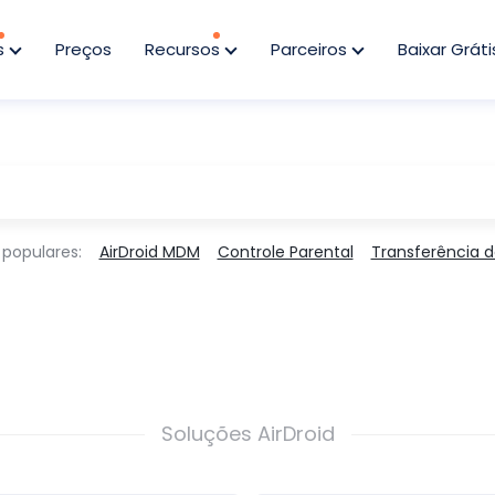
s
Preços
Recursos
Parceiros
Baixar Gráti
 populares:
AirDroid MDM
Controle Parental
Transferência d
Soluções AirDroid