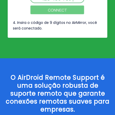
4. Insira o código de 9 dígitos no AirMirror, você
será conectado.
O AirDroid Remote Support é
uma solução robusta de
suporte remoto que garante
conexões remotas suaves para
empresas.