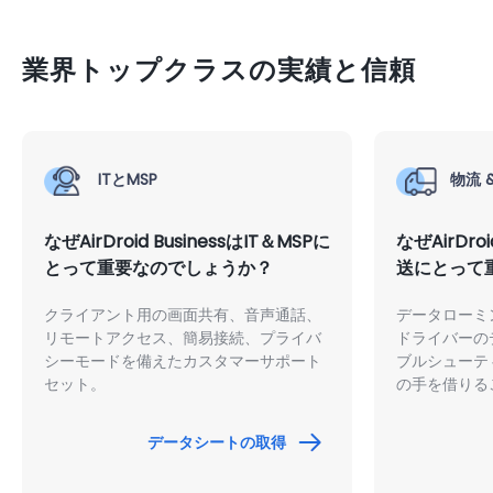
業界トップクラスの実績と信頼
ITとMSP
物流 
なぜAirDroid BusinessはIT＆MSPに
なぜAirDro
とって重要なのでしょうか？
送にとって
クライアント用の画面共有、音声通話、
データローミ
リモートアクセス、簡易接続、プライバ
ドライバーの
シーモードを備えたカスタマーサポート
ブルシューテ
セット。
の手を借りる
自動化するこ
データシートの取得