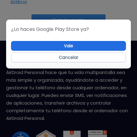
AirMirror
.
Guía de usuario
¿Lo haces Google Play Store ya?
Vale
Cancelar
Sobre AirDroid Personal
AirDroid Personal hace que tu vida multipantalla sea
más simple y organizada, ayudándote a acceder y
gestionar tu teléfono desde cualquier ordenador, en
cualquier lugar. Puedes enviar SMS, ver notificaciones
de aplicaciones, transferir archivos y controlar
completamente tu teléfono desde el ordenador con
AirDroid Personal.