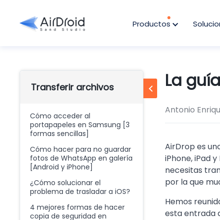
Productos
Soluci
La guí
Transferir archivos
Antonio Enriq
Cómo acceder al
portapapeles en Samsung [3
formas sencillas]
AirDrop es uno
Cómo hacer para no guardar
iPhone, iPad 
fotos de WhatsApp en galería
[Android y iPhone]
necesitas tra
por la que mu
¿Cómo solucionar el
problema de trasladar a iOS?
Hemos reunido
4 mejores formas de hacer
esta entrada d
copia de seguridad en