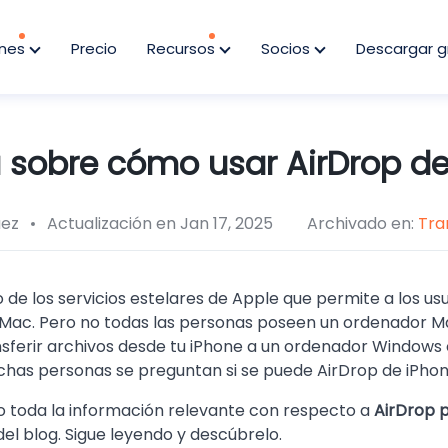
ones
Precio
Recursos
Socios
Descargar g
a sobre cómo usar AirDrop de
uez
Actualización en Jan 17, 2025
Archivado en:
Tra
 de los servicios estelares de Apple que permite a los usu
y Mac. Pero no todas las personas poseen un ordenador Ma
nsferir archivos desde tu iPhone a un ordenador Windows 
chas personas se preguntan si se puede AirDrop de iPhon
 toda la información relevante con respecto a
AirDrop 
el blog. Sigue leyendo y descúbrelo.