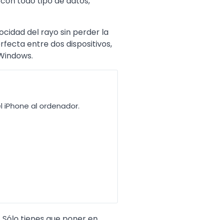
 con todo tipo de datos,
cidad del rayo sin perder la
rfecta entre dos dispositivos,
 Windows.
l iPhone al ordenador.
. Sólo tienes que poner en