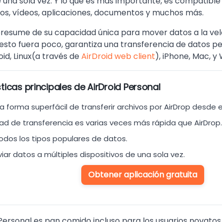
e una sola vez. Y lo que es más importante, es compatible
tos, vídeos, aplicaciones, documentos y muchos más.
resume de su capacidad única para mover datos a la velo
i esto fuera poco, garantiza una transferencia de datos pe
oid, Linux(a través de
AirDroid web client
), iPhone, Mac, y
ticas principales de AirDroid Personal
 forma superfácil de transferir archivos por AirDrop desde e
dad de transferencia es varias veces más rápida que AirDrop.
odos los tipos populares de datos.
ar datos a múltiples dispositivos de una sola vez.
Obtener aplicación gratuita
Personal es pan comido incluso para los usuarios novatos