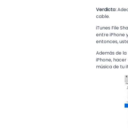
Verdicto:
Adec
cable.
iTunes File Sh
entre iPhone y
entonces, ust
Además de la 
iPhone, hacer 
música de tu 