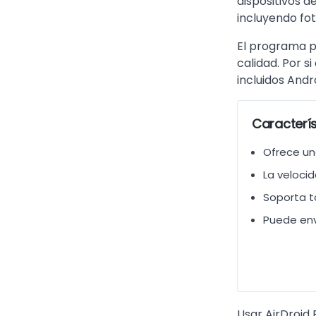
dispositivos d
incluyendo fo
El programa p
calidad. Por s
incluidos Andr
Caracterís
Ofrece una
La veloci
Soporta t
Puede envi
Usar AirDroid 