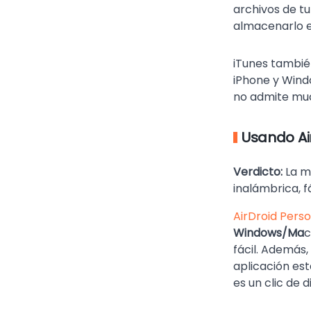
archivos de tu
almacenarlo e
iTunes tambié
iPhone y Wind
no admite muc
Usando Ai
Verdicto:
La me
inalámbrica, f
AirDroid Perso
Windows/Ma
c
fácil. Además,
aplicación est
es un clic de d