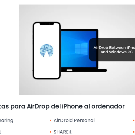
as para AirDrop del iPhone al ordenador
haring
AirDroid Personal
t
SHAREit