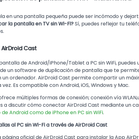
ula en una pantalla pequeña puede ser incómodo y dejarte
ar la pantalla en TV sin Wi-Fi?
Sí, puedes reflejar tu teléf
s.
 AirDroid Cast
pantalla de Android/iPhone/Tablet a PC sin WiFi, puedes ut
a de un software de duplicación de pantalla que te permit
on un ordenador. AirDroid Cast permite compartir un máxi
a vez. Es compatible con Android, iOS, Windows y Mac.
ofrece múltiples formas de conexión; conexión vía WLAN,u
s a discutir cómo conectar AirDroid Cast mediante un c
o de Android como de iPhone en PC sin WiFi
.
llas al PC sin Wi-Fi a través de AirDroid Cast
la página oficial de AirDroid Cast para instalar la App AirD