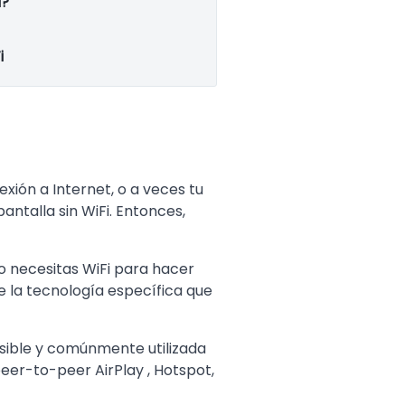
i?
i
exión a Internet, o a veces tu
pantalla sin WiFi. Entonces,
ro necesitas WiFi para hacer
de la tecnología específica que
osible y comúnmente utilizada
peer-to-peer AirPlay , Hotspot,