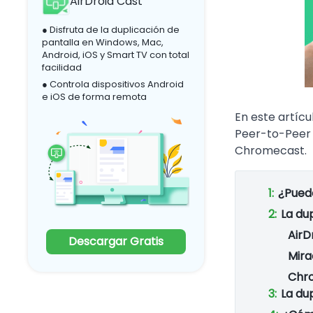
AirDroid Cast
● Disfruta de la duplicación de
pantalla en Windows, Mac,
Android, iOS y Smart TV con total
facilidad
● Controla dispositivos Android
e iOS de forma remota
En este artíc
Peer-to-Peer A
Chromecast.
1:
¿Puede
2:
La du
AirD
Descargar Gratis
Mira
Chr
3:
La du