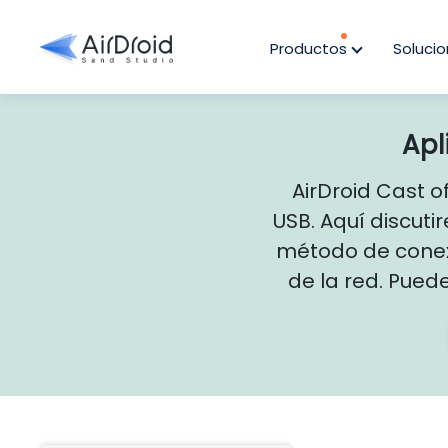
Productos
Soluci
Apl
AirDroid Cast o
USB. Aquí discut
método de conexi
de la red. Puede