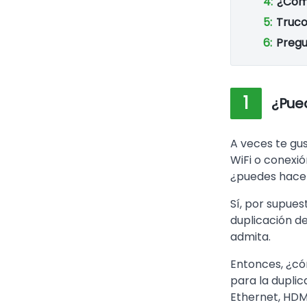
4:
¿Cómo
5:
Truco
6:
Pregu
1
¿Pued
A veces te gus
WiFi o conexión
¿puedes hacer 
Sí, por supues
duplicación de
admita.
Entonces, ¿có
para la duplic
Ethernet, HDMI