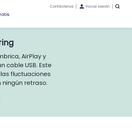
Contáctenos
Iniciar sesión
ratis
ring
brica, AirPlay y
n cable USB. Este
las fluctuaciones
n ningún retraso.