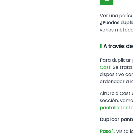
Ver una pelíc
¿Puedes duplic
varios método
A través de
Para duplicar 
Cast
. Se trat
dispositivo c
ordenador a l
AirDroid Cast 
sección, vamo
pantalla tant
Duplicar panta
Paso 1.
Visita 