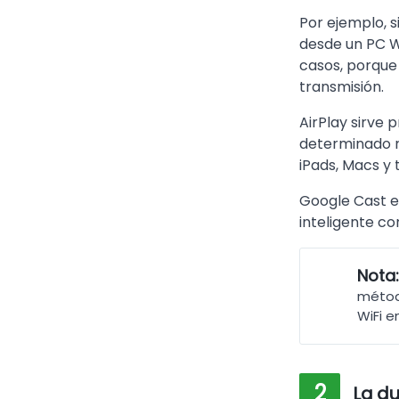
Por ejemplo, s
desde un PC W
casos, porque
transmisión.
AirPlay sirve 
determinado r
iPads, Macs y 
Google Cast es
inteligente c
Nota
método
WiFi e
2
La du