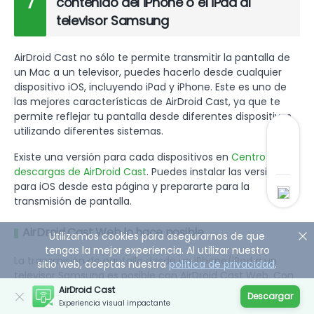
7
contenido del iPhone o el iPad al
televisor Samsung
AirDroid Cast no sólo te permite transmitir la pantalla de
un Mac a un televisor, puedes hacerlo desde cualquier
dispositivo iOS, incluyendo iPad y iPhone. Este es uno de
las mejores características de AirDroid Cast, ya que te
permite reflejar tu pantalla desde diferentes dispositivos
utilizando diferentes sistemas.
Existe una versión para cada dispositivos en
Centro de
descargas de AirDroid Cast
. Puedes instalar las versiones
para iOS desde esta página y prepararte para la
transmisión de pantalla.
AirDroid Cast Web lo hace posible.
Utilizamos cookies para asegurarnos de que
tengas la mejor experiencia. Al utilizar nuestro
La transmisión de pantalla desde un iPhone/iPad a un
sitio web, aceptas nuestra
política de privacidad
.
televisor Samsung es posible con AirDroid Cast Web. Con
un navegador compatible instalado (Chrome, Safari, MS
AirDroid Cast
Descargar
Experiencia visual impactante
Edge, etc.), podrás hacerlo sin cables. Es un método muy