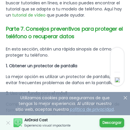
buscar tutoriales en línea, e incluso puedes encontrar el
tutorial que se adapte a tu modelo de teléfono. Aquí hay
un
tutorial de vídeo
que puede ayudar.
Parte 7. Consejos preventivos para proteger el
teléfono o recuperar datos
En esta sección, obtén una rápida sinopsis de cómo
proteger tu teléfono.
1. Obtener un protector de pantalla
La mejor opción es utilizar un protector de pantalla, para
evitar frecuentes problemas de daños en la pantalla.
2. Usa una funda para el móvil
Utilizamos cookies para asegurarnos de que
tengas la mejor experiencia. Al utilizar nuestro
Compra la funda para móvil perfecta que se adapte de
sitio web, aceptas nuestra
política de privacidad
.
forma óptima al tamaño de tu dispositivo. Guarda tu
teléfono en la funda y llévalo dondequiera que viajes.
AirDroid Cast
Protege tu dispositivo y añade comodidad a tu viaje.
Descargar
Experiencia visual impactante