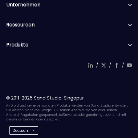
Unternehmen
Ressourcen
Produkte
/
/
/
© 2011-2025 Sand Studio, Singapur
AirDroid und seine verwandten Produkte werden von Sand Studio entwickelt.
Sie werden nicht von Google LLC, seinen Android-Marken oder seinen
Android-Angeboten gesponsert, befürwortet oder genehmigt oder sind mit
diesen verbunden oder assoziiert.
Deutsch