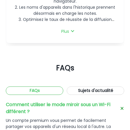
3. Autres améliorations et corrections de bogues.
3. Optimisez le taux de réussite de la diffusion
navigateur.
navigateur.
2. Les noms d'appareils dans l'historique prennent
2. Les noms d'appareils dans l'historique prennent
d'écran via la connexion USB des appareils iOS.
désormais en charge les notes.
désormais en charge les notes.
3. Optimisez le taux de réussite de la diffusion
3. Optimisez le taux de réussite de la diffusion
d'écran via la connexion USB des appareils iOS.
d'écran via la connexion USB des appareils iOS.
Plus
FAQs
FAQs
Sujets d'actualité
Comment utiliser le mode miroir sous un Wi-Fi
différent ?
Un compte premium vous permet de facilement
partager vos appareils d'un réseau local à l'autre. La