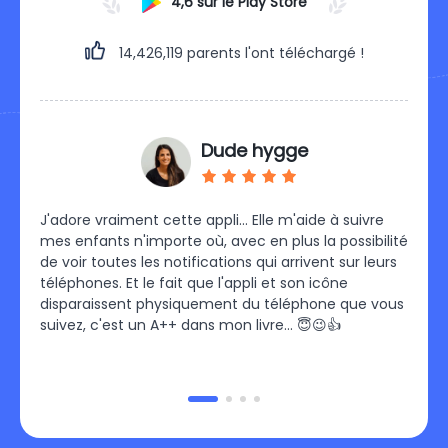
4,6 sur le Play Store
14,426,119
parents l'ont téléchargé !
Dude hygge
les
J'adore vraiment cette appli… Elle m'aide à suivre
Je su
mes enfants n'importe où, avec en plus la possibilité
C'est 
de
de voir toutes les notifications qui arrivent sur leurs
fallu 
es
téléphones. Et le fait que l'appli et son icône
pu me
our
disparaissent physiquement du téléphone que vous
un pl
suivez, c'est un A++ dans mon livre… 😇😉👍
pour 