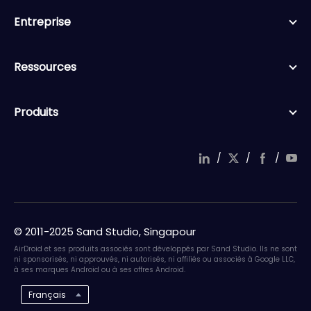
Entreprise
Ressources
Produits
/
/
/
© 2011-2025 Sand Studio, Singapour
AirDroid et ses produits associés sont développés par Sand Studio. Ils ne sont
ni sponsorisés, ni approuvés, ni autorisés, ni affiliés ou associés à Google LLC,
à ses marques Android ou à ses offres Android.
Français