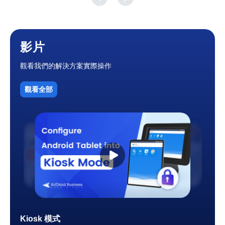
影片
觀看我們的解決方案實際操作
觀看全部
Android MDM
AirDroid Business 教學 - Android MDM
AirDroid Business MSP
Kiosk 模式
Android MDM
AirDroid Business 教學 - Android MDM
AirDroid Business MSP
Kiosk 模式
Android MDM
AirDroid Business 教學 - Android MDM