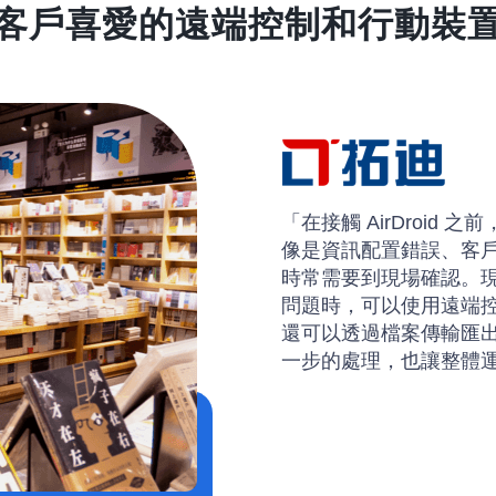
客戶喜愛的遠端控制和行動裝
「河南質佳提供各式服務，使
專案的執行。這是一個
遞貨物，因此，維繫提
使用 AirDroid 企
完成訂單時，能快速排
率。」