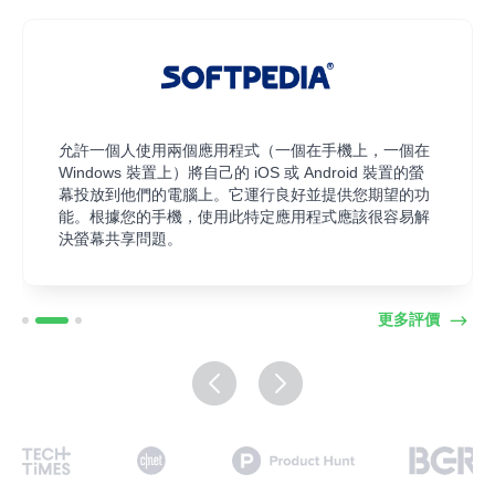
AirDroid Cast 免費版僅允許基本鏡像，但如果您想透過
透過投影碼、USB 或 AirPlay 服務（僅限 iOS）將
允許一個人使用兩個應用程式（一個在手機上，一個在
透過投影碼、USB 或 AirPlay 服務（僅限 iOS）將
Windows PC 或 Mac 進行完全控制，您可以每月付費
Android 或 iOS 螢幕投放到任何電腦，從任何 PC 控制
Windows 裝置上）將自己的 iOS 或 Android 裝置的螢
Android 或 iOS 螢幕投放到任何電腦，從任何 PC 控制
3.49 美金升级到高級會員。由於該應用程式會鏡像您手
iOS 和 Android 裝置。您可以透過桌面在您的行動裝置
幕投放到他們的電腦上。它運行良好並提供您期望的功
AirDroid Cast 免費版僅允許基本鏡像，但如果您想透過
iOS 和 Android 裝置。您可以透過桌面在您的行動裝置
機的螢幕，為保證連線您需要保持螢幕打開。
上單擊、滾動和輸入內容，例如查看 TikTok 剪輯或在亞
能。根據您的手機，使用此特定應用程式應該很容易解
Windows PC 或 Mac 進行完全控制，您可以每月付費
上單擊、滾動和輸入內容，例如查看 TikTok 剪輯或在亞
馬遜上購物等需要您隨身攜帶手機的事情現在可以在您
決螢幕共享問題。
3.49 美金升级到高級會員。由於該應用程式會鏡像您手
馬遜上購物等需要您隨身攜帶手機的事情現在可以在您
的電腦上完成。
機的螢幕，為保證連線您需要保持螢幕打開。
的電腦上完成。
更多評價