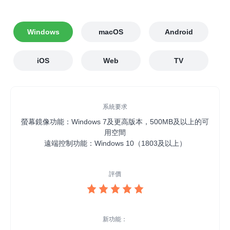
Windows
macOS
Android
iOS
Web
TV
系統要求
系統要求
系統要求
系統要求
系統要求
系統要求
系統要求
系統要求
螢幕鏡像功能：Windows 7及更高版本，500MB及以上的可
螢幕鏡像功能：Windows 7及更高版本，500MB及以上的可
支援的網絡瀏覽器：Safari、Chrome、Microsoft Edge、
macOS 10.11及更高版本，500MB 及以上可用空間
安卓5.0及更高版本
安卓7.0及更高版本
安卓5.0及更高版本
iOS 11及更高版本
Yandex
用空間
用空間
遠端控制功能：Windows 10（1803及以上）
遠端控制功能：Windows 10（1803及以上）
評價
評價
評價
評價
評價
評價
評價
評價
新功能：
新功能：
新功能：
新功能：
新功能：
新功能：
新功能：
1、新增投放螢幕歷史裝置備註功能。
1、支援投放螢幕到瀏覽器。
1、iOS 新增接收屏幕功能。
支援TV無線投屏
支援TV無線投屏