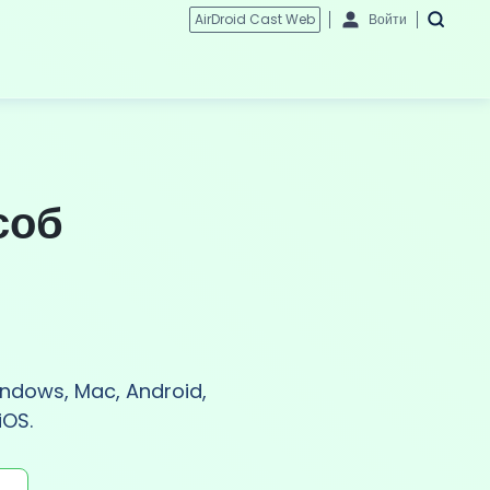
AirDroid Cast Web
Войти
соб
indows, Mac, Android,
iOS.