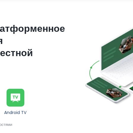
латформенное
я
естной
Android TV
ностями