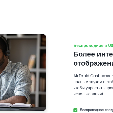
Беспроводное и U
Более инт
отображен
AirDroid Cast позво
полным звуком в люб
чтобы упростить про
использования!
Беспроводное сое