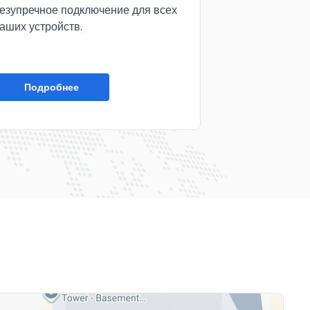
езупречное подключение для всех
передачи экр
аших устройств.
больший дисп
Подробнее
Подроб