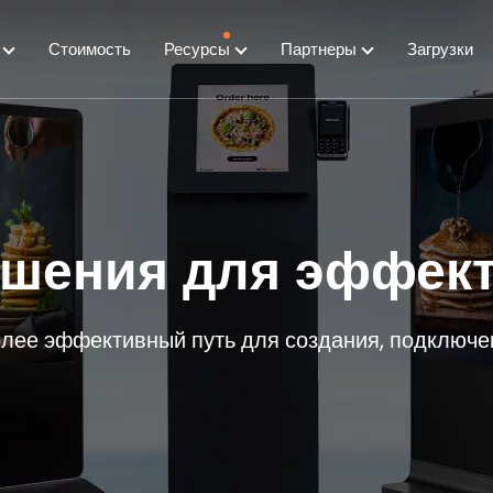
я
Стоимость
Ресурсы
Партнеры
Загрузки
шения для эффект
ее эффективный путь для создания, подключен