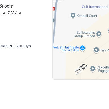
бности
я со СМИ и
fles Pl, Сингапур