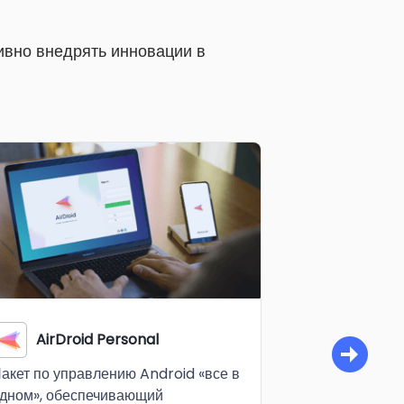
ивно внедрять инновации в
AirDroid Personal
AirDro
акет по управлению Android «все в
Лучший инстр
дном», обеспечивающий
скринкастинг