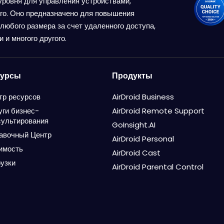
 уровня для управления устройствами,
его. Оно предназначено для повышения
любого размера за счет удаленного доступа,
 и многого другого.
сурсы
Продукты
тр ресурсов
AirDroid Business
уги бизнес-
AirDroid Remote Support
сультирования
GoInsight.AI
авочный Центр
AirDroid Personal
имость
AirDroid Cast
рузки
AirDroid Parental Control