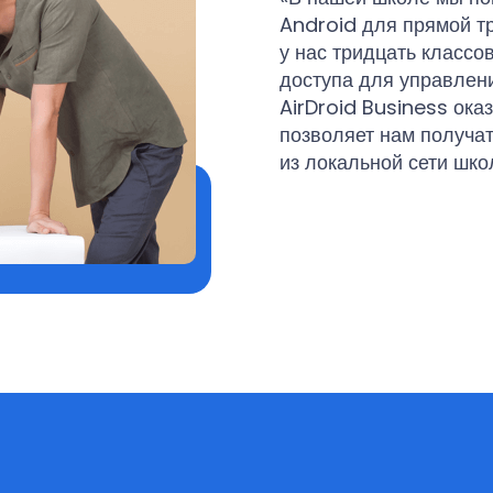
Android для прямой т
у нас тридцать классо
доступа для управлен
AirDroid Business ока
позволяет нам получа
из локальной сети школ