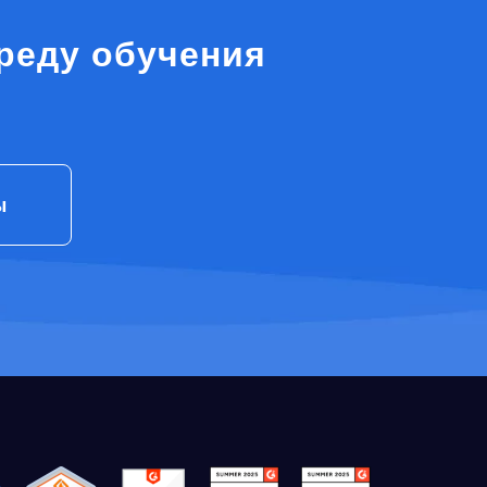
реду обучения
ы