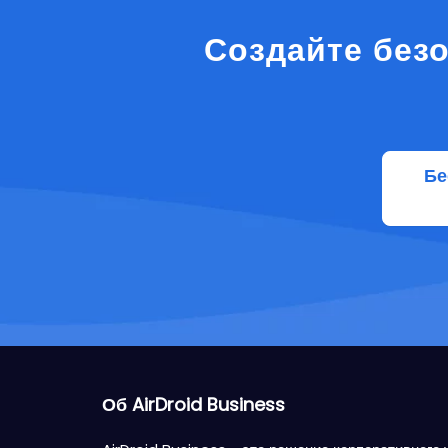
Создайте без
Бе
Об AirDroid Business