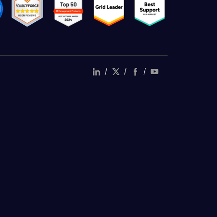
/
/
/