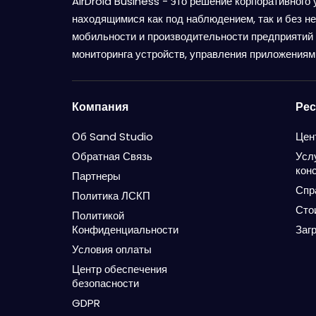
AirDroid Business - это решение корпоративного
находящимися как под наблюдением, так и без н
мобильности и производительности предприятий 
мониторинга устройств, управления приложениями
Компания
Ре
Об Sand Studio
Цен
Обратная Связь
Усл
кон
Партнеры
Спр
Политика ЛСКП
Сто
Политикой
Конфиденциальности
Заг
Условия оплаты
Центр обеспечения
безопасности
GDPR