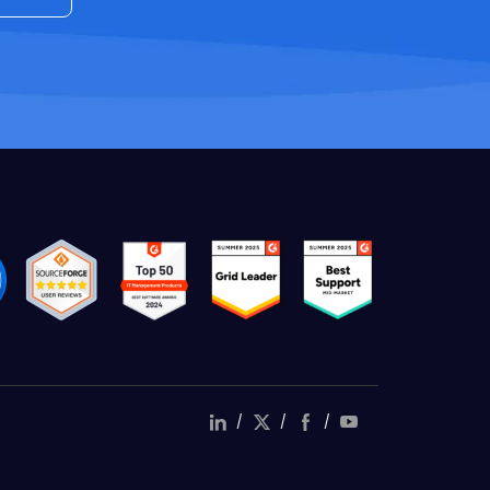
/
/
/