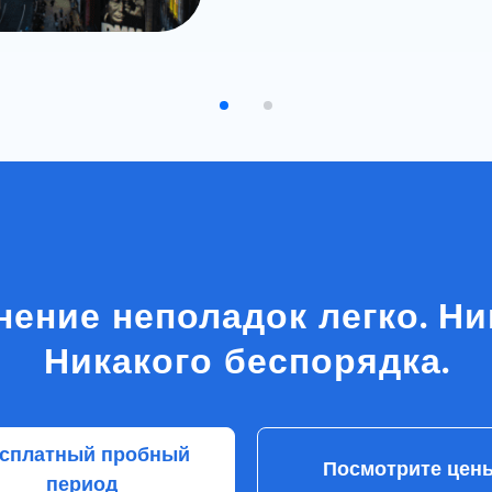
Aura Futures, Великобри
нение неполадок легко. Ни
Никакого беспорядка.
сплатный пробный
Посмотрите цен
период