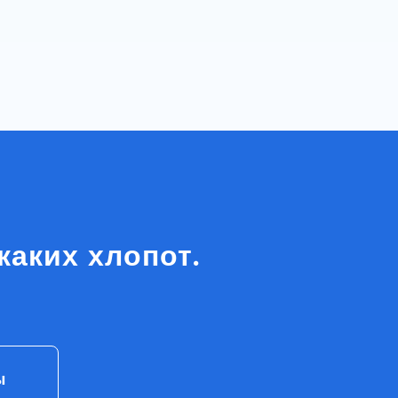
тания
каких хлопот.
ы