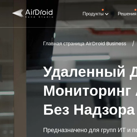
Продукты
Решени
Главная страница AirDroid Business
Удаленный Д
Мониторинг 
Без Надзора
Предназначено для групп ИТ и п