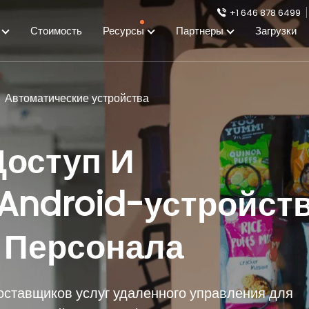
+1 646 878 6499
я
Стоимость
Ресурсы
Партнеры
Загрузки
Автоматические устройства
оступ И
Android-устройст
 Персонала
оставщиков услуг удаленного управления для