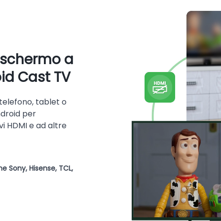
e schermo a
oid Cast TV
telefono, tablet o
ndroid per
avi HDMI e ad altre
e Sony, Hisense, TCL,