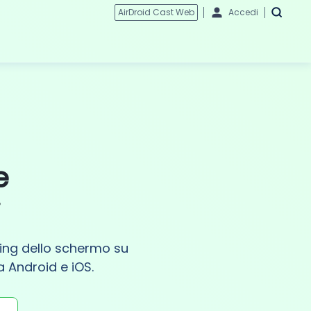
AirDroid Cast Web
Accedi
e
i
ring dello schermo su
a Android e iOS.