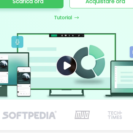
Scarica ora
Acquistare ora
Tutorial