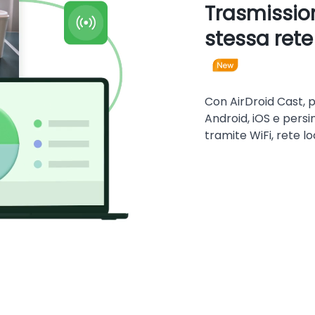
Trasmission
stessa rete 
Con AirDroid Cast, 
Android, iOS e persi
tramite WiFi, rete l