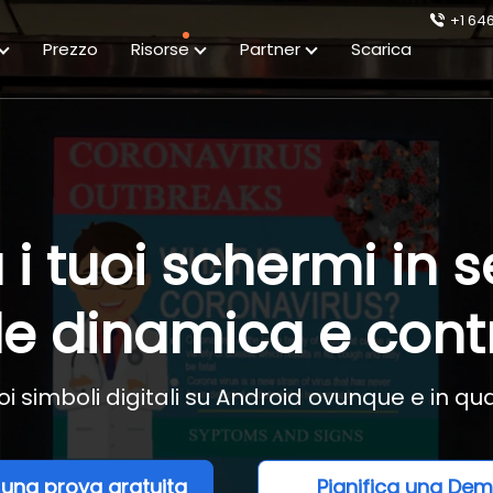
+1 64
Prezzo
Risorse
Partner
Scarica
i tuoi schermi in 
le dinamica e cont
 tuoi simboli digitali su Android ovunque e in 
i una prova gratuita
Pianifica una De