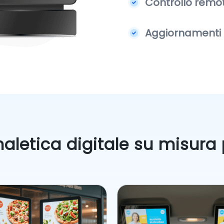
Controllo remot
Aggiornamenti s
naletica digitale su misura p