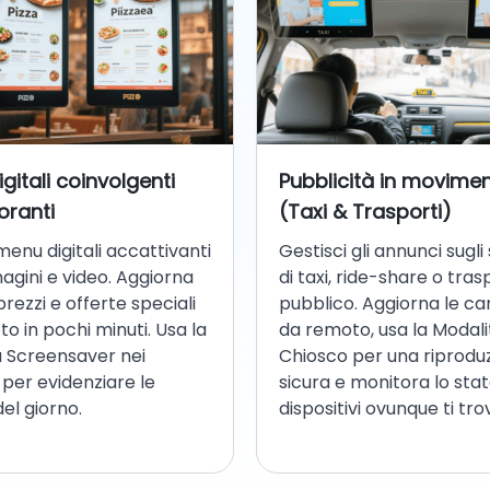
gitali coinvolgenti
Pubblicità in movime
toranti
(Taxi & Trasporti)
enu digitali accattivanti
Gestisci gli annunci sugl
gini e video. Aggiorna
di taxi, ride-share o tra
 prezzi e offerte speciali
pubblico. Aggiorna le 
o in pochi minuti. Usa la
da remoto, usa la Modali
à Screensaver nei
Chiosco per una riprodu
 per evidenziare le
sicura e monitora lo stat
del giorno.
dispositivi ovunque ti trov