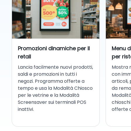
Promozioni dinamiche per il
Menu di
retail
per ris
Lancia facilmente nuovi prodotti,
Mostra m
saldi e promozioni in tutti i
con imma
negozi. Programma offerte a
articoli,
tempo e usa la Modalità Chiosco
da remot
per le vetrine e la Modalità
Modalit
Screensaver sui terminali POS
chioschi
inattivi.
offerte 