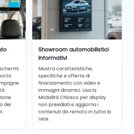
nto
Showroom automobilistici
informativi
i schermi
Mostra caratteristiche,
sporto
specifiche e offerte di
campagne
finanziamento con video e
tà
immagini dinamici. Usa la
zione
Modalità Chiosco per display
o dei
non presidiati e aggiorna i
i.
contenuti da remoto in tutta la
rete.