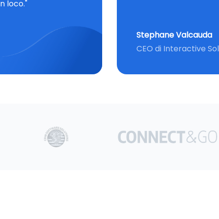
n loco."
Stephane Valcauda
CEO di Interactive So