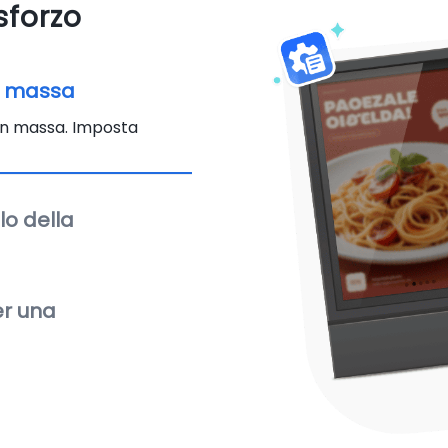
sforzo
in massa
t in massa. Imposta
o della
er una