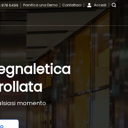
6 878 6499
Pianifica una Demo
Contattaci
Accedi
segnaletica
rollata
qualsiasi momento
mo