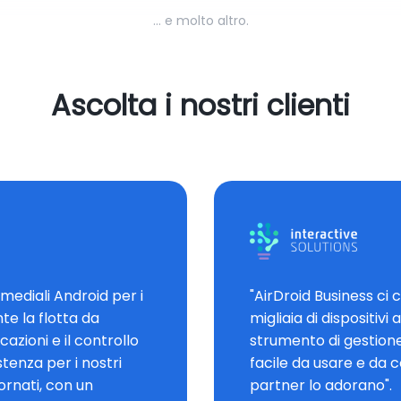
... e molto altro.
Ascolta i nostri clienti
imediali Android per i
"AirDroid Business ci
te la flotta da
migliaia di dispositiv
azioni e il controllo
strumento di gestione
stenza per i nostri
facile da usare e da co
ornati, con un
partner lo adorano".