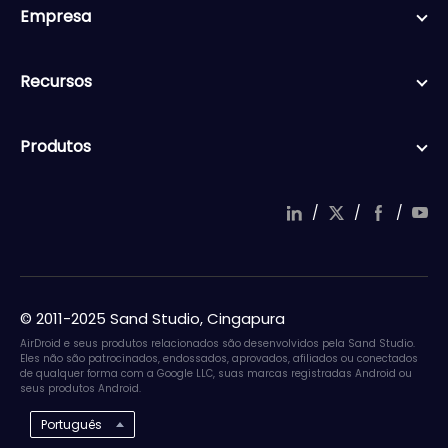
Empresa
Recursos
Produtos
/
/
/
© 2011-2025 Sand Studio, Cingapura
AirDroid e seus produtos relacionados são desenvolvidos pela Sand Studio.
Eles não são patrocinados, endossados, aprovados, afiliados ou conectados
de qualquer forma com a Google LLC, suas marcas registradas Android ou
seus produtos Android.
Português