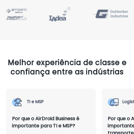
Melhor experiência de classe e
confiança entre as indústrias
Logística e Transporte
Saúd
Por que o AirDroid Business é
Por que o A
importante para logística e
importante
transporte?
saúde?