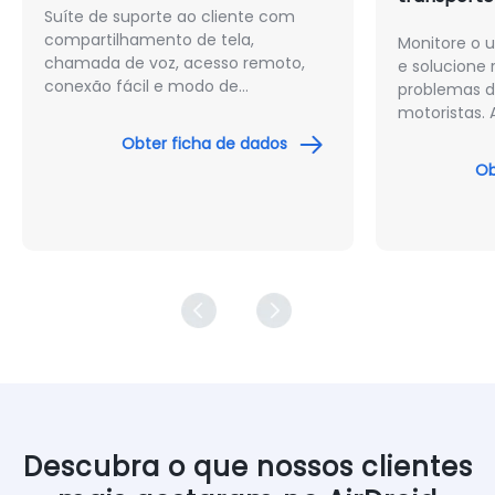
Monitore o uso de roaming de dados
Gerencie co
e solucione remotamente os
dispositivo
problemas dos dispositivos dos
atualize os 
motoristas. Automatize as
regularment
atualizações de aplicativos sem
anormais dos
assistência dos motoristas.
fornecer su
Obter ficha de dados
Ob
hábil com p
segurança.
Descubra o que nossos clientes